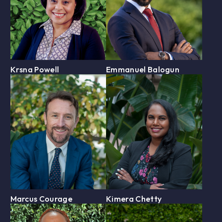
Krsna Powell
Emmanuel Balogun
Marcus Courage
Kimera Chetty