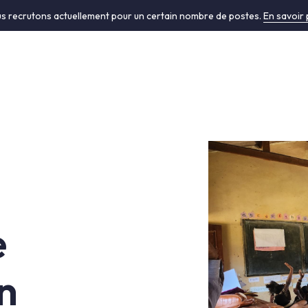
s recrutons actuellement pour un certain nombre de postes.
En savoir 
e
n