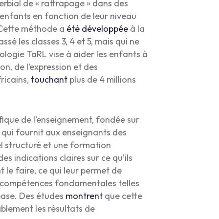
rbial de « rattrapage » dans des
 enfants en fonction de leur niveau
. Cette méthode a
été développée
à la
ssé les classes 3, 4 et 5, mais qui ne
logie TaRL vise à aider les enfants à
on, de l’expression et des
ricains,
touchant
plus de 4 millions
fique de l’enseignement, fondée sur
 qui fournit aux enseignants des
el structuré et une formation
 indications claires sur ce qu’ils
 le faire, ce qui leur permet de
les compétences fondamentales telles
 base. Des études
montrent
que cette
blement les résultats de