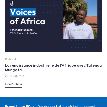
Podcast
La renaissance industrielle de l’Afrique avec Tatenda
Mungofa
28.10.24
|
1 min
Lire l'article
Proud to be BCorp
. We are part of the global movement