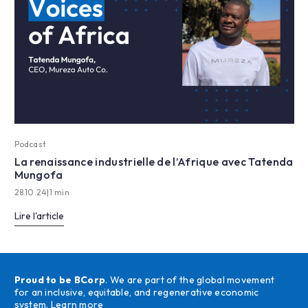
Podcast
La renaissance industrielle de l’Afrique avec Tatenda
Mungofa
28.10.24
|
1 min
Lire l'article
Proud to be BCorp
. We are part of the global movement
for an inclusive, equitable, and regenerative economic
system.
Learn more