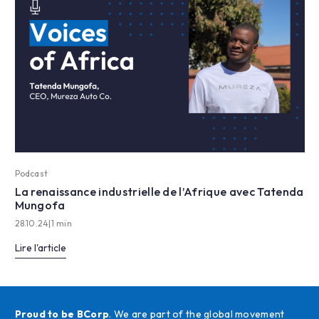
Podcast
La renaissance industrielle de l’Afrique avec Tatenda
Mungofa
28.10.24
|
1 min
Lire l'article
Proud to be BCorp
. We are part of the global movement