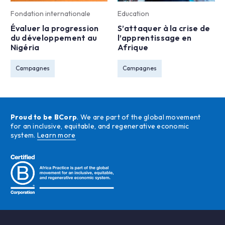
Fondation internationale
Education
Évaluer la progression
S’attaquer à la crise de
du développement au
l’apprentissage en
Nigéria
Afrique
Campagnes
Campagnes
Proud to be BCorp
. We are part of the global movement
for an inclusive, equitable, and regenerative economic
system.
Learn more